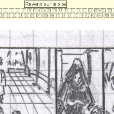
Revenir sur le site
4
5
6
7
8
9
10
11
12
13
14
15
16
17
18
19
20
21
22
28
29
30
31
32
33
34
35
36
37
38
39
40
41
42
43
44
45
46