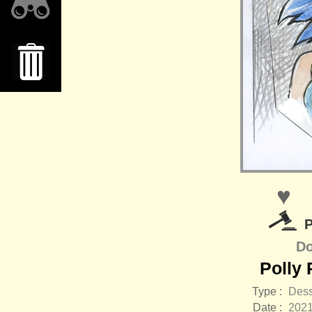
♥
P
Do
Polly 
Type :
Dess
Date :
202