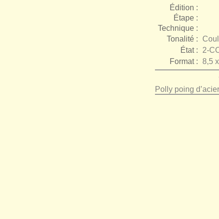
Édition :
Étape :
Technique :
Tonalité :
Coul
État :
2-C
Format :
8,5 
Polly poing d’acie