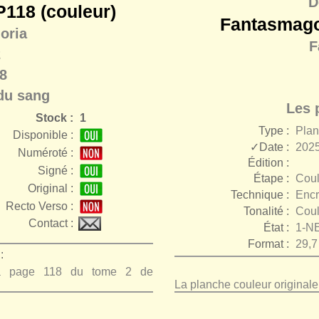
D
118 (couleur)
Fantasmago
oria
F
2
8
du sang
Les 
Stock :
1
Type :
Pla
Disponible :
✓Date :
2025
Numéroté :
Édition :
Signé :
Étape :
Coul
r
Original :
Technique :
Encr
Recto Verso :
Tonalité :
Coul
Contact :
État :
1-N
Format :
29,7
:
 la page 118 du tome 2 de
La planche couleur original