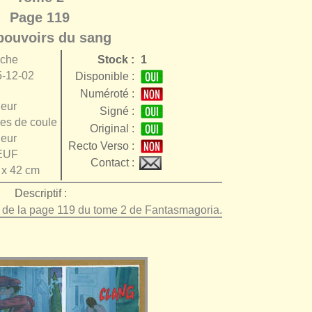
Page 119
pouvoirs du sang
nche
Stock :
1
-12-02
Disponible :
Numéroté :
eur
Signé :
es de couleur
Original :
eur
Recto Verso :
EUF
Contact :
 x 42 cm
Descriptif :
e de la page 119 du tome 2 de Fantasmagoria.