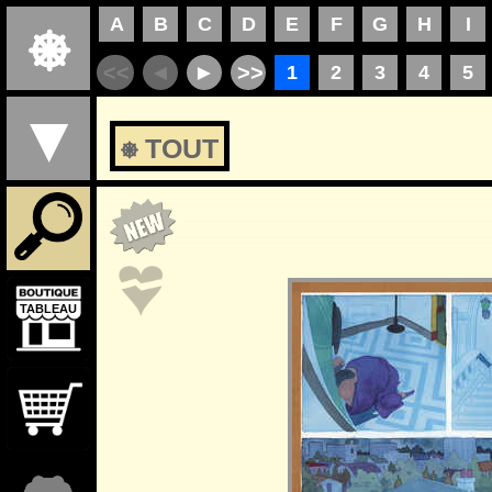
⎈ TOUT
TABLEAU
TABLEAU