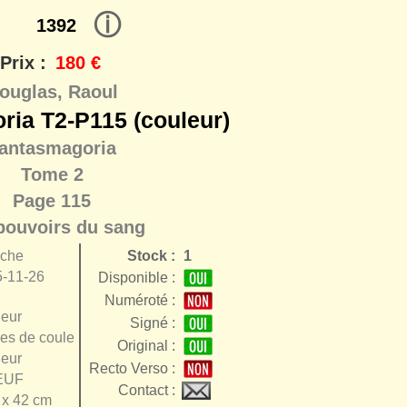
ⓘ
1392
Prix :
180 €
ouglas, Raoul
ria T2-P115 (couleur)
antasmagoria
Tome 2
Page 115
pouvoirs du sang
nche
Stock :
1
-11-26
Disponible :
Numéroté :
eur
Signé :
es de couleur
Original :
eur
Recto Verso :
EUF
Contact :
 x 42 cm