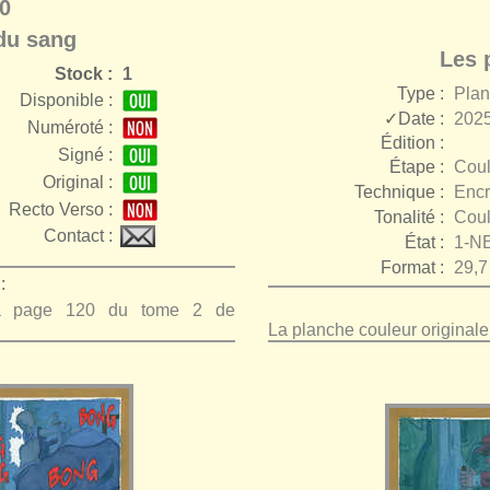
0
du sang
Les 
Stock :
1
Type :
Pla
Disponible :
✓Date :
2025
Numéroté :
Édition :
Signé :
Étape :
Coul
r
Original :
Technique :
Encr
Recto Verso :
Tonalité :
Coul
Contact :
État :
1-N
Format :
29,7
:
 la page 120 du tome 2 de
La planche couleur original