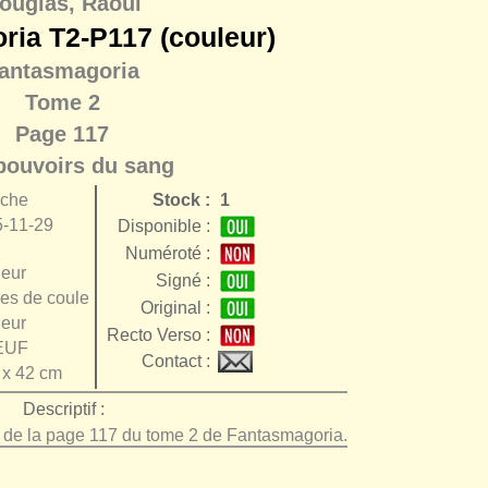
ouglas, Raoul
ria T2-P117 (couleur)
antasmagoria
Tome 2
Page 117
pouvoirs du sang
nche
Stock :
1
-11-29
Disponible :
Numéroté :
eur
Signé :
es de couleur
Original :
eur
Recto Verso :
EUF
Contact :
 x 42 cm
Descriptif :
e de la page 117 du tome 2 de Fantasmagoria.