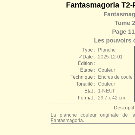
Fantasmagoria T2-P
Fantasmag
Tome 
Page 11
Les pouvoirs 
Type :
Planche
✓Date :
2025-12-01
Édition :
Étape :
Couleur
Technique :
Encres de couleu
Tonalité :
Couleur
État :
1-NEUF
Format :
29,7 x 42 cm
Descriptif 
La planche couleur originale de
Fantasmagoria.