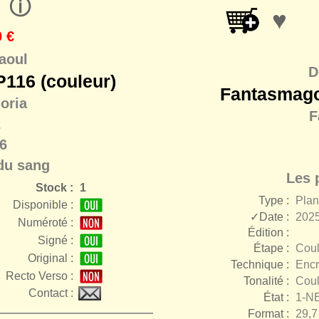
ⓘ
♥
 €
aoul
D
116 (couleur)
Fantasmago
oria
F
2
6
du sang
Les 
Stock :
1
Type :
Pla
Disponible :
✓Date :
2025
Numéroté :
Édition :
Signé :
Étape :
Coul
r
Original :
Technique :
Encr
Recto Verso :
Tonalité :
Coul
Contact :
État :
1-N
Format :
29,7