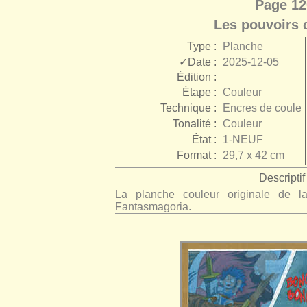
Page 12
Les pouvoirs 
Type :
Planche
✓Date :
2025-12-05
Édition :
Étape :
Couleur
Technique :
Encres de couleu
Tonalité :
Couleur
État :
1-NEUF
Format :
29,7 x 42 cm
Descriptif 
La planche couleur originale de
Fantasmagoria.