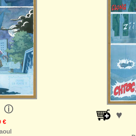
ⓘ
♥
 €
aoul