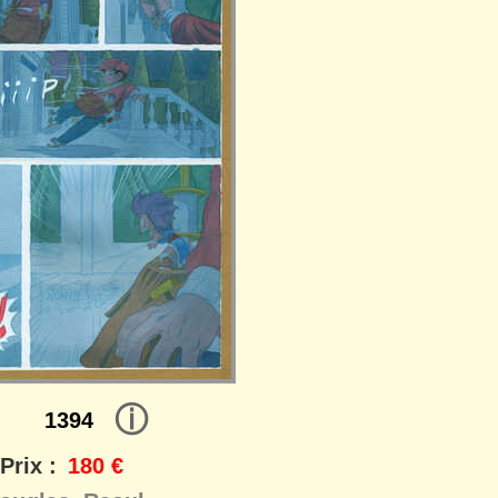
ⓘ
1394
Prix :
180 €