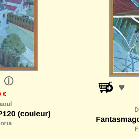
ⓘ
♥
 €
aoul
D
120 (couleur)
Fantasmago
oria
F
2