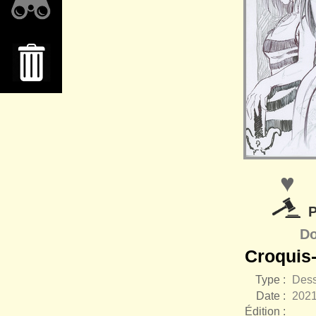
♥
P
Do
Croquis-
Type :
Dess
Date :
202
Édition :