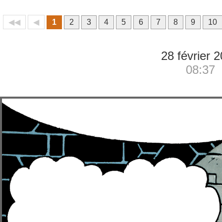
◀◀
◀
1
2
3
4
5
6
7
8
9
10
28 février 
08:37