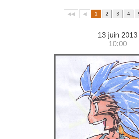
◀◀
◀
1
2
3
4
13 juin 2013
10:00